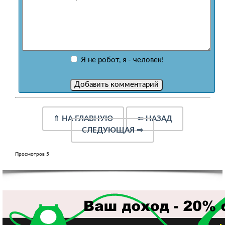
Я не робот, я - человек!
⇑
НА ГЛАВНУЮ
⇐
НАЗАД
СЛЕДУЮЩАЯ
⇒
Просмотров 5