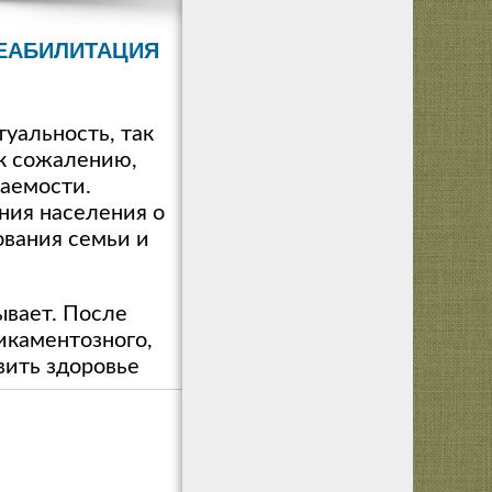
ЕАБИЛИТАЦИЯ
уальность, так
 к сожалению,
аемости.
ния населения о
ования семьи и
ывает. После
икаментозного,
вить здоровье