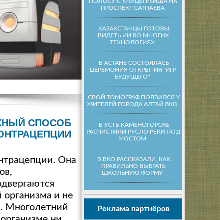
ПОЛОСУ С УЛИЦЫ РЕЙША НА
ПРОСПЕКТ САТПАЕВА
КАЗАХСТАНЦЫ ГОТОВЫ
ВИДЕТЬ ИИ ВО МНОГИХ
ТЕХНОЛОГИЯХ
В АСТАНЕ СОСТОЯЛАСЬ
ЦЕРЕМОНИЯ ОТКРЫТИЯ "ИГР
БУДУЩЕГО"
СВОЙ ТОМОГРАФ ПОЯВИЛСЯ У
ЖИТЕЛЕЙ ГОРОДА АЛТАЙ ВКО
ЖНЫЙ СПОСОБ
В УСТЬ-КАМЕНОГОРСКЕ
РАСЧИСТИЛИ РУСЛО РЕКИ ПОД
ОНТРАЦЕПЦИИ
МОСТОМ
нтрацепции. Она
В ВКО РАССКАЗАЛИ, КАК
ПРАВИЛЬНО ВЫБРАТЬ
ов,
ШКОЛЬНУЮ ФОРМУ
одвергаются
 организма и не
и. Многолетний
Реклама партнёров
 организме ни