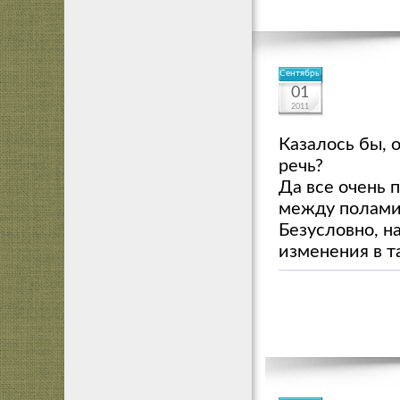
Сентябрь
01
2011
Казалось бы, 
речь?
Да все очень 
между полами
Безусловно, н
изменения в т