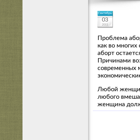
Сентябрь
03
2011
Проблема абор
как во многих
аборт остаетс
Причинами во
современных м
экономически
Любой женщине
любого вмешат
женщина должн