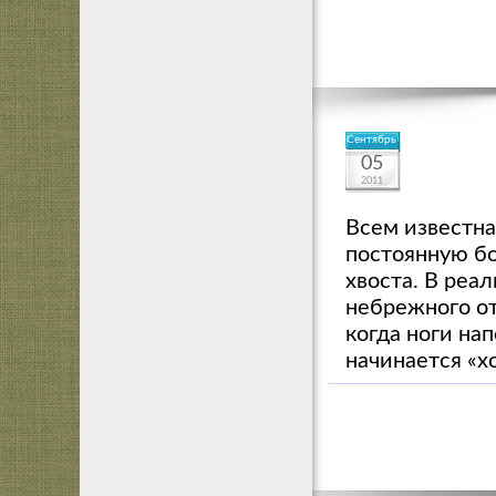
Сентябрь
05
2011
Всем известна
постоянную бо
хвоста. В реа
небрежного от
когда ноги на
начинается «