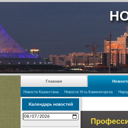
НО
Главная
Новост
Новости Казахстана
Новости Усть-Каменогорска
Наро
Траволечение
Календарь новостей