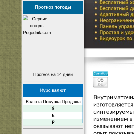
Прогноз погоды
Прогноз на 14 дней
Сентябрь
08
2011
Курс валют
Внутриматочна
Валюта
Покупка
Продажа
изготовляется
$
синтезируемы
€
изменением в 
P
оказывают нег
опыт показыва