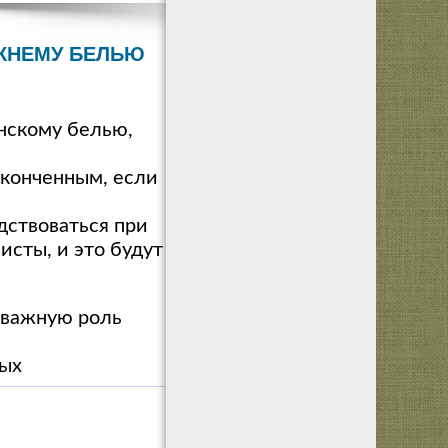
ЖНЕМУ БЕЛЬЮ
нскому белью,
аконченным, если
дствоваться при
исты, и это будут
ловажную роль
ных