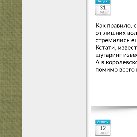
Август
31
2011
Как правило, 
от лишних вол
стремились ещ
Кстати, извес
шугаринг изве
А в королевск
помимо всего 
Апрель
12
2011