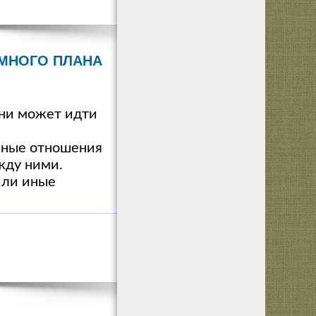
ИМНОГО ПЛАНА
зни может идти
льные отношения
жду ними.
или иные