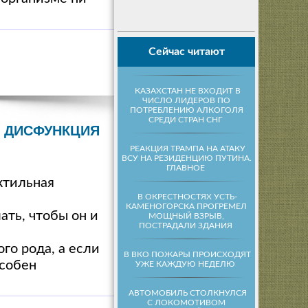
Сейчас читают
КАЗАХСТАН НЕ ВХОДИТ В
ЧИСЛО ЛИДЕРОВ ПО
ПОТРЕБЛЕНИЮ АЛКОГОЛЯ
СРЕДИ СТРАН СНГ
Я ДИСФУНКЦИЯ
РЕАКЦИЯ ТРАМПА НА АТАКУ
ВСУ НА РЕЗИДЕНЦИЮ ПУТИНА.
ГЛАВНОЕ
ктильная
В ОКРЕСТНОСТЯХ УСТЬ-
КАМЕНОГОРСКА ПРОГРЕМЕЛ
ать, чтобы он и
МОЩНЫЙ ВЗРЫВ,
ПОСТРАДАЛИ ЗДАНИЯ
ого рода, а если
В ВКО ПОЖАРЫ ПРОИСХОДЯТ
особен
УЖЕ КАЖДУЮ НЕДЕЛЮ
АВТОМОБИЛЬ СТОЛКНУЛСЯ
С ЛОКОМОТИВОМ