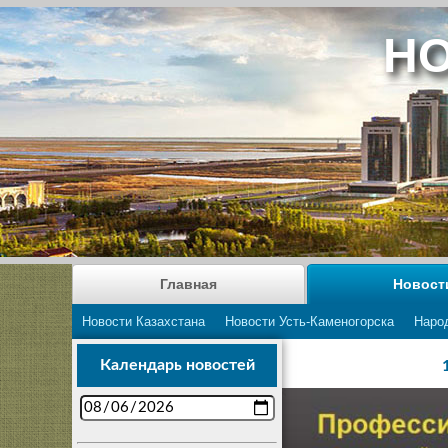
НО
Главная
Новост
Новости Казахстана
Новости Усть-Каменогорска
Наро
Календарь новостей