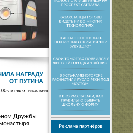
ПОЛОСУ С УЛИЦЫ РЕЙША НА
ПРОСПЕКТ САТПАЕВА
КАЗАХСТАНЦЫ ГОТОВЫ
ВИДЕТЬ ИИ ВО МНОГИХ
ТЕХНОЛОГИЯХ
В АСТАНЕ СОСТОЯЛАСЬ
ЦЕРЕМОНИЯ ОТКРЫТИЯ "ИГР
БУДУЩЕГО"
СВОЙ ТОМОГРАФ ПОЯВИЛСЯ У
ЖИТЕЛЕЙ ГОРОДА АЛТАЙ ВКО
ЧИЛА НАГРАДУ
В УСТЬ-КАМЕНОГОРСКЕ
РАСЧИСТИЛИ РУСЛО РЕКИ ПОД
ОТ ПУТИНА
МОСТОМ
00-летнюю насельницу
В ВКО РАССКАЗАЛИ, КАК
ПРАВИЛЬНО ВЫБРАТЬ
ШКОЛЬНУЮ ФОРМУ
деном Дружбы
 монастыря
Реклама партнёров