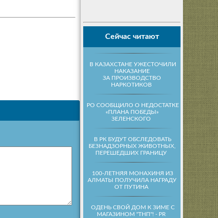
Сейчас читают
В КАЗАХСТАНЕ УЖЕСТОЧИЛИ
НАКАЗАНИЕ
ЗА ПРОИЗВОДСТВО
НАРКОТИКОВ
PO СООБЩИЛО О НЕДОСТАТКЕ
«ПЛАНА ПОБЕДЫ»
ЗЕЛЕНСКОГО
В РК БУДУТ ОБСЛЕДОВАТЬ
БЕЗНАДЗОРНЫХ ЖИВОТНЫХ,
ПЕРЕШЕДШИХ ГРАНИЦУ
100-ЛЕТНЯЯ МОНАХИНЯ ИЗ
АЛМАТЫ ПОЛУЧИЛА НАГРАДУ
ОТ ПУТИНА
ОДЕНЬ СВОЙ ДОМ К ЗИМЕ С
МАГАЗИНОМ "ТНП"! - PR