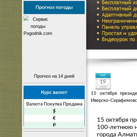
Прогноз погоды
Прогноз на 14 дней
Май
19
2026
Курс валют
15 октября презид
Иверско-Серафимовс
Валюта
Покупка
Продажа
$
€
15 октября п
P
100-летнюю н
города Алмат