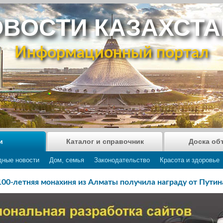
ВОСТИ КАЗАХСТ
Информационный портал
и
Каталог и справочник
Доска об
дные новости
Дом, семья
Законодательство
Красота и здоровье
100-летняя монахиня из Алматы получила награду от Путин