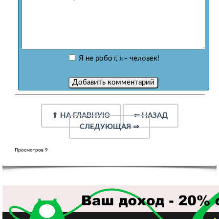
Я не робот, я - человек!
⇑
НА ГЛАВНУЮ
⇐
НАЗАД
СЛЕДУЮЩАЯ
⇒
Просмотров 9