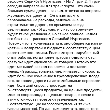
реформе Серикбай Нургисаев. - Из 7 трлн 2, 4 трлн
сегодня направлены для транспорта. Это очень
большая сумма денег, - заявил, отвечая на вопросы
журналистов, депутат. Он отметил, что
первоначальные расходы, заложенные на
строительство дорог , со временем всегда
увеличиваются. - Я думаю, и у нас со временем
будет такое увеличение, но самое главное, нельзя
его бояться, - рассказал Серикбай Нургисаев. -
Потому что, в конечном итоге, оно обернется нам n-
кратным возвратом в бюджет и соответствующим
развитием экономики. Если смотреть зарубежный
опыт работы, когда такие трассы подключаются,
сразу же идет удешевление товаров. Потому что
идет меньший расход по времени доставки,
меньший расход топлива, увеличивается скорость,
идет большое изменение в грузоперевозках. Когда
есть хорошие дороги на автомобильные перевозки
идет больший спрос, спрос идет на
быстропортящиеся продукты, на ценные продукты,
можно сопровождать ценные товары, в связи с
этим стоимость перевозки увеличивается.
Соответствующие налогопоступления так же
(увеличиваются). По данным депутата, после того,