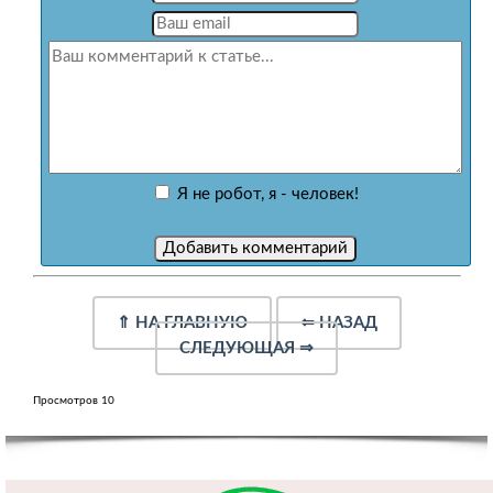
Я не робот, я - человек!
⇑
НА ГЛАВНУЮ
⇐
НАЗАД
СЛЕДУЮЩАЯ
⇒
Просмотров 10