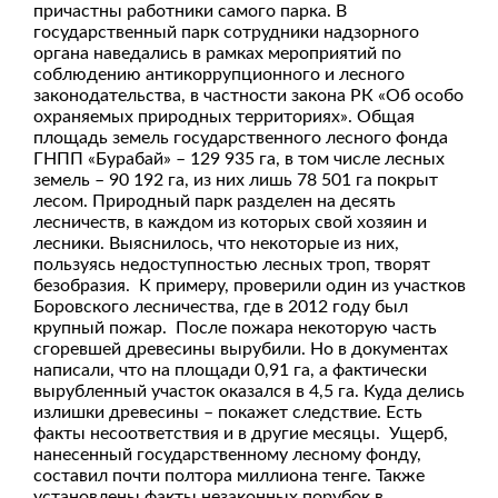
причастны работники самого парка. В
государственный парк сотрудники надзорного
органа наведались в рамках мероприятий по
соблюдению антикоррупционного и лесного
законодательства, в частности закона РК «Об особо
охраняемых природных территориях». Общая
площадь земель государственного лесного фонда
ГНПП «Бурабай» – 129 935 га, в том числе лесных
земель – 90 192 га, из них лишь 78 501 га покрыт
лесом. Природный парк разделен на десять
лесничеств, в каждом из которых свой хозяин и
лесники. Выяснилось, что некоторые из них,
пользуясь недоступностью лесных троп, творят
безобразия. К примеру, проверили один из участков
Боровского лесничества, где в 2012 году был
крупный пожар. После пожара некоторую часть
сгоревшей древесины вырубили. Но в документах
написали, что на площади 0,91 га, а фактически
вырубленный участок оказался в 4,5 га. Куда делись
излишки древесины – покажет следствие. Есть
факты несоответствия и в другие месяцы. Ущерб,
нанесенный государственному лесному фонду,
составил почти полтора миллиона тенге. Также
установлены факты незаконных порубок в