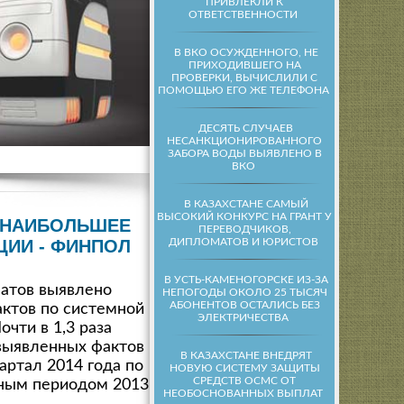
ПРИВЛЕКЛИ К
ОТВЕТСТВЕННОСТИ
В ВКО ОСУЖДЕННОГО, НЕ
ПРИХОДИВШЕГО НА
ПРОВЕРКИ, ВЫЧИСЛИЛИ С
ПОМОЩЬЮ ЕГО ЖЕ ТЕЛЕФОНА
ДЕСЯТЬ СЛУЧАЕВ
НЕСАНКЦИОНИРОВАННОГО
ЗАБОРА ВОДЫ ВЫЯВЛЕНО В
ВКО
В КАЗАХСТАНЕ САМЫЙ
ВЫСОКИЙ КОНКУРС НА ГРАНТ У
 НАИБОЛЬШЕЕ
ПЕРЕВОДЧИКОВ,
ДИПЛОМАТОВ И ЮРИСТОВ
ЦИИ - ФИНПОЛ
В УСТЬ-КАМЕНОГОРСКЕ ИЗ-ЗА
атов выявлено
НЕПОГОДЫ ОКОЛО 25 ТЫСЯЧ
АБОНЕНТОВ ОСТАЛИСЬ БЕЗ
ктов по системной
ЭЛЕКТРИЧЕСТВА
очти в 1,3 раза
выявленных фактов
В КАЗАХСТАНЕ ВНЕДРЯТ
вартал 2014 года по
НОВУЮ СИСТЕМУ ЗАЩИТЫ
СРЕДСТВ ОСМС ОТ
чным периодом 2013
НЕОБОСНОВАННЫХ ВЫПЛАТ