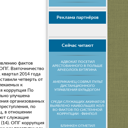
Реклама партнёров
Сейчас читают
АДВОКАТ ПОСЕТИЛ
явлению фактов
АРЕСТОВАННОГО В ПОЛЬШЕ
 ОПГ. Взяточничество
АРХЕОЛОГА БУТЯГИНА
1 квартал 2014 года
ставили четверть от
АМЕРИКАНЕЦ СОБРАЛ ПУЛЬТ
лекаемых к
ДИСТАНЦИОННОГО
УПРАВЛЕНИЯ БУЛЬДОГОМ
ая коррупция По
льно улучшена
чения организованных
СРЕДИ СЛУЖАЩИХ АКИМАТОВ
ВЫЯВЛЕНО НАИБОЛЬШЕЕ КОЛ-
преступления, по
ВО ФАКТОВ ПО СИСТЕМНОЙ
ц, в отношении
КОРРУПЦИИ - ФИНПОЛ
яют служащие
 (14). ОПГ коррупция
БЛИНКЕН ОТМЕТИЛ