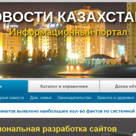
ВОСТИ КАЗАХСТ
Информационный портал
и
Каталог и справочник
Доска об
дные новости
Дом, семья
Законодательство
Красота и здоровье
матов выявлено наибольшее кол-во фактов по системной