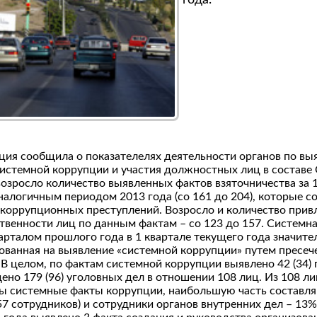
года.
ция сообщила о показателелях деятельности органов по вы
системной коррупции и участия должностных лиц в составе
 возросло количество выявленных фактов взяточничества за 
налогичным периодом 2013 года (со 161 до 204), которые со
 коррупционных преступлений. Возросло и количество прив
твенности лиц по данным фактам – со 123 до 157. Системн
арталом прошлого года в 1 квартале текущего года значите
ованная на выявление «системной коррупции» путем пресе
В целом, по фактам системной коррупции выявлено 42 (34) 
но 179 (96) уголовных дел в отношении 108 лиц. Из 108 ли
ы системные факты коррупции, наибольшую часть составл
57 сотрудников) и сотрудники органов внутренних дел – 13%