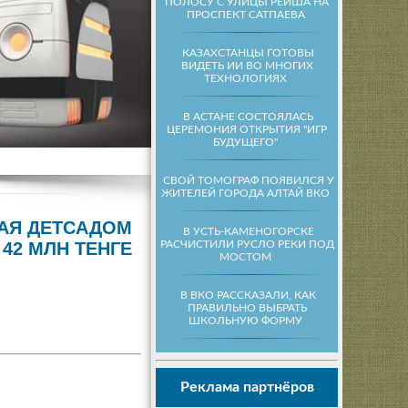
ПОЛОСУ С УЛИЦЫ РЕЙША НА
ПРОСПЕКТ САТПАЕВА
КАЗАХСТАНЦЫ ГОТОВЫ
ВИДЕТЬ ИИ ВО МНОГИХ
ТЕХНОЛОГИЯХ
В АСТАНЕ СОСТОЯЛАСЬ
ЦЕРЕМОНИЯ ОТКРЫТИЯ "ИГР
БУДУЩЕГО"
СВОЙ ТОМОГРАФ ПОЯВИЛСЯ У
ЖИТЕЛЕЙ ГОРОДА АЛТАЙ ВКО
ЩАЯ ДЕТСАДОМ
В УСТЬ-КАМЕНОГОРСКЕ
РАСЧИСТИЛИ РУСЛО РЕКИ ПОД
42 МЛН ТЕНГЕ
МОСТОМ
В ВКО РАССКАЗАЛИ, КАК
ПРАВИЛЬНО ВЫБРАТЬ
ШКОЛЬНУЮ ФОРМУ
Реклама партнёров