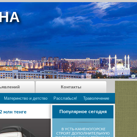
АНА
ъявлений
Контакты
Материнство и детство
Расслабься!
Траволечение
Популярное сегодня
2 млн тенге
В УСТЬ-КАМЕНОГОРСКЕ
СТРОЯТ ДОПОЛНИТЕЛЬНУЮ