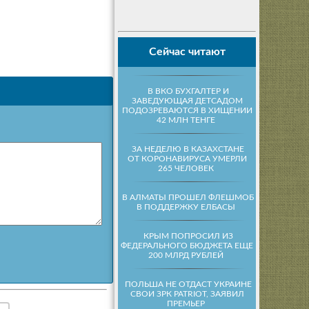
Сейчас читают
В ВКО БУХГАЛТЕР И
ЗАВЕДУЮЩАЯ ДЕТСАДОМ
ПОДОЗРЕВАЮТСЯ В ХИЩЕНИИ
42 МЛН ТЕНГЕ
ЗА НЕДЕЛЮ В КАЗАХСТАНЕ
ОТ КОРОНАВИРУСА УМЕРЛИ
265 ЧЕЛОВЕК
В АЛМАТЫ ПРОШЕЛ ФЛЕШМОБ
В ПОДДЕРЖКУ ЕЛБАСЫ
КРЫМ ПОПРОСИЛ ИЗ
ФЕДЕРАЛЬНОГО БЮДЖЕТА ЕЩЕ
200 МЛРД РУБЛЕЙ
ПОЛЬША НЕ ОТДАСТ УКРАИНЕ
СВОИ ЗРК PATRIOT, ЗАЯВИЛ
ПРЕМЬЕР