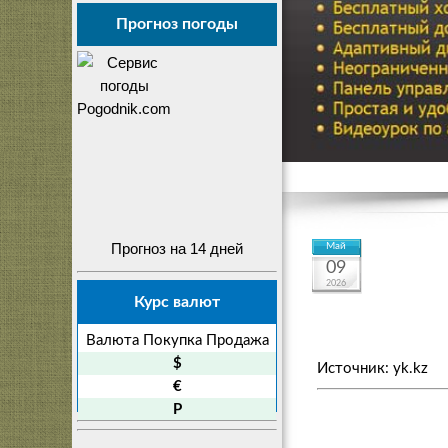
Прогноз погоды
Прогноз на 14 дней
Май
09
2026
Курс валют
Валюта
Покупка
Продажа
$
Источник: yk.kz
€
P