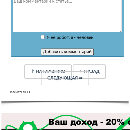
Я не робот, я - человек!
⇑
НА ГЛАВНУЮ
⇐
НАЗАД
СЛЕДУЮЩАЯ
⇒
Просмотров 11