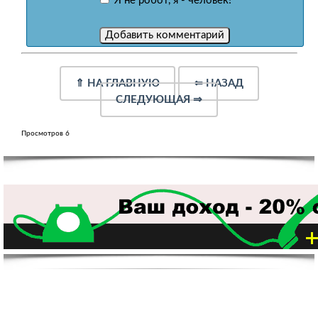
Я не робот, я - человек!
⇑
НА ГЛАВНУЮ
⇐
НАЗАД
СЛЕДУЮЩАЯ
⇒
Просмотров 6