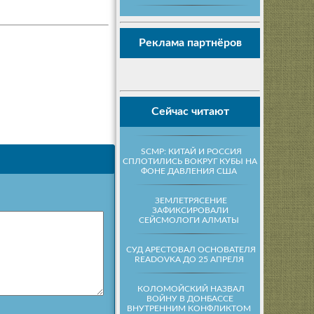
Реклама партнёров
Сейчас читают
SCMP: КИТАЙ И РОССИЯ
СПЛОТИЛИСЬ ВОКРУГ КУБЫ НА
ФОНЕ ДАВЛЕНИЯ США
ЗЕМЛЕТРЯСЕНИЕ
ЗАФИКСИРОВАЛИ
СЕЙСМОЛОГИ АЛМАТЫ
СУД АРЕСТОВАЛ ОСНОВАТЕЛЯ
READOVKA ДО 25 АПРЕЛЯ
КОЛОМОЙСКИЙ НАЗВАЛ
ВОЙНУ В ДОНБАССЕ
ВНУТРЕННИМ КОНФЛИКТОМ