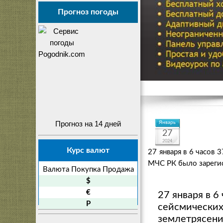
Прогноз погоды
Прогноз на 14 дней
Январь
27
2024
Курс валют
27 января в 6 часов
МЧС РК было зареги
Валюта
Покупка
Продажа
$
€
27 января в 6
P
сейсмических
землетрясен