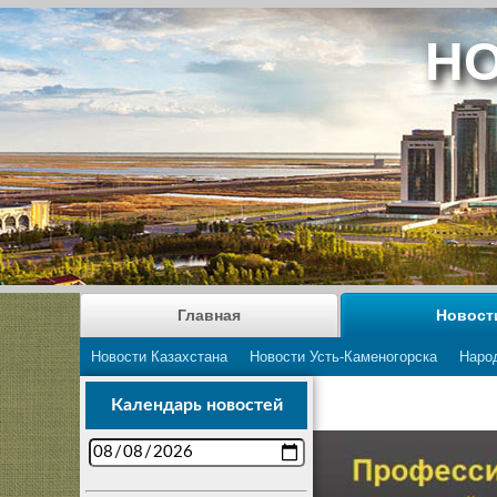
НО
Главная
Новост
Новости Казахстана
Новости Усть-Каменогорска
Наро
Календарь новостей