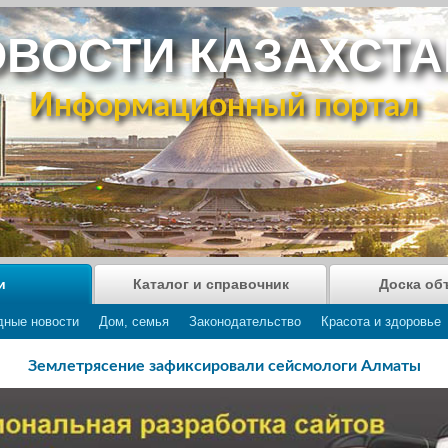
ВОСТИ КАЗАХСТ
Информационный портал
и
Каталог и справочник
Доска об
дные новости
Дом, семья
Законодательство
Красота и здоровье
Землетрясение зафиксировали сейсмологи Алматы