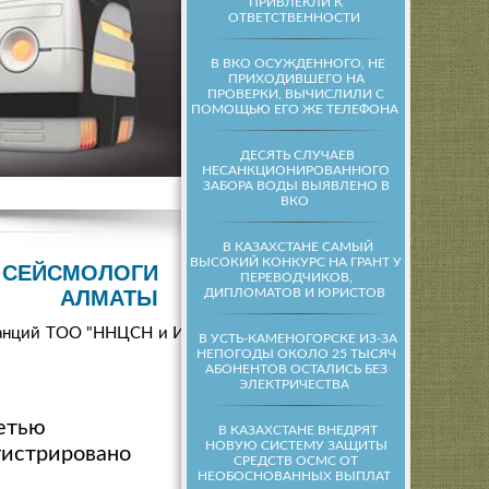
ПРИВЛЕКЛИ К
ОТВЕТСТВЕННОСТИ
В ВКО ОСУЖДЕННОГО, НЕ
ПРИХОДИВШЕГО НА
ПРОВЕРКИ, ВЫЧИСЛИЛИ С
ПОМОЩЬЮ ЕГО ЖЕ ТЕЛЕФОНА
ДЕСЯТЬ СЛУЧАЕВ
НЕСАНКЦИОНИРОВАННОГО
ЗАБОРА ВОДЫ ВЫЯВЛЕНО В
ВКО
В КАЗАХСТАНЕ САМЫЙ
ВЫСОКИЙ КОНКУРС НА ГРАНТ У
 СЕЙСМОЛОГИ
ПЕРЕВОДЧИКОВ,
ДИПЛОМАТОВ И ЮРИСТОВ
АЛМАТЫ
станций ТОО "ННЦСН и И"
В УСТЬ-КАМЕНОГОРСКЕ ИЗ-ЗА
НЕПОГОДЫ ОКОЛО 25 ТЫСЯЧ
АБОНЕНТОВ ОСТАЛИСЬ БЕЗ
ЭЛЕКТРИЧЕСТВА
сетью
В КАЗАХСТАНЕ ВНЕДРЯТ
НОВУЮ СИСТЕМУ ЗАЩИТЫ
гистрировано
СРЕДСТВ ОСМС ОТ
НЕОБОСНОВАННЫХ ВЫПЛАТ