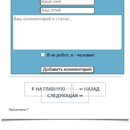
Я не робот, я - человек!
⇑
НА ГЛАВНУЮ
⇐
НАЗАД
СЛЕДУЮЩАЯ
⇒
Просмотров 7