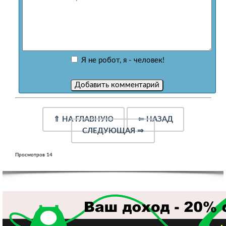
Я не робот, я - человек!
⇑
НА ГЛАВНУЮ
⇐
НАЗАД
СЛЕДУЮЩАЯ
⇒
Просмотров 14