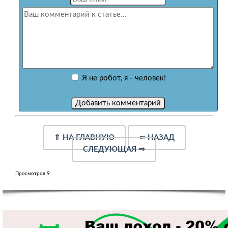
Я не робот, я - человек!
⇑
НА ГЛАВНУЮ
⇐
НАЗАД
СЛЕДУЮЩАЯ
⇒
Просмотров 9