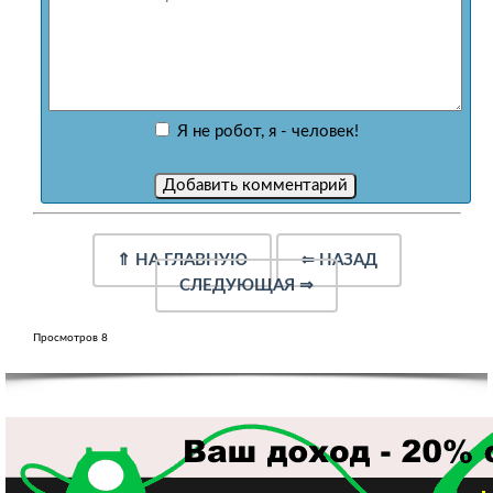
Я не робот, я - человек!
⇑
НА ГЛАВНУЮ
⇐
НАЗАД
СЛЕДУЮЩАЯ
⇒
Просмотров 8