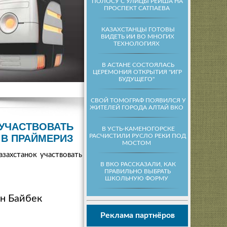
ПОЛОСУ С УЛИЦЫ РЕЙША НА
ПРОСПЕКТ САТПАЕВА
КАЗАХСТАНЦЫ ГОТОВЫ
ВИДЕТЬ ИИ ВО МНОГИХ
ТЕХНОЛОГИЯХ
В АСТАНЕ СОСТОЯЛАСЬ
ЦЕРЕМОНИЯ ОТКРЫТИЯ "ИГР
БУДУЩЕГО"
СВОЙ ТОМОГРАФ ПОЯВИЛСЯ У
ЖИТЕЛЕЙ ГОРОДА АЛТАЙ ВКО
 УЧАСТВОВАТЬ
В УСТЬ-КАМЕНОГОРСКЕ
РАСЧИСТИЛИ РУСЛО РЕКИ ПОД
В ПРАЙМЕРИЗ
МОСТОМ
захстанок участвовать в
В ВКО РАССКАЗАЛИ, КАК
ПРАВИЛЬНО ВЫБРАТЬ
ШКОЛЬНУЮ ФОРМУ
н Байбек
Реклама партнёров