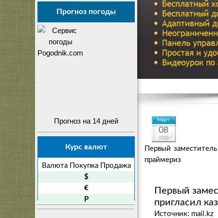
Прогноз погоды
Прогноз на 14 дней
Март
08
2020
Курс валют
Первый заместитель 
праймериз
Валюта
Покупка
Продажа
$
€
Первый замес
P
пригласил каз
Источник: mail.kz