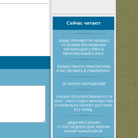
Сейчас читают
ВИЦЕ-ПРЕМЬЕР РК НАЗВАЛ
УСЛОВИЯ ВХОЖДЕНИЯ
ЖЕЛАЮЩИХ СТРАН В
ТАМОЖЕННЫЙ СОЮЗ
КАЗАХСТАНОК ПРИГЛАСИЛИ
УЧАСТВОВАТЬ В ПРАЙМЕРИЗ
10 ТЫСЯЧ НАРУШЕНИЙ
ОБЪЕМ ЛЕГАЛИЗОВАННОГО В
2014 - 2015 ГОДАХ ИМУЩЕСТВА
И КАПИТАЛА МОЖЕТ ДОСТИЧЬ
$12 МЛРД
ДЯДЯ РАССКАЗАЛ
О ПОСЛЕДНЕМ ДНЕ ЖИЗНИ
ЖАНАР ХАМИТОВОЙ