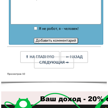
Я не робот, я - человек!
⇑
НА ГЛАВНУЮ
⇐
НАЗАД
СЛЕДУЮЩАЯ
⇒
Просмотров 10