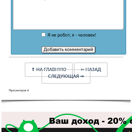
Я не робот, я - человек!
⇑
НА ГЛАВНУЮ
⇐
НАЗАД
СЛЕДУЮЩАЯ
⇒
Просмотров 6