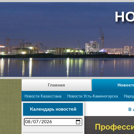
НО
Главная
Новост
Новости Казахстана
Новости Усть-Каменогорска
Наро
Календарь новостей
В 