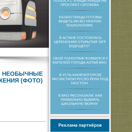
ПОЛОСУ С УЛИЦЫ РЕЙША НА
ПРОСПЕКТ САТПАЕВА
КАЗАХСТАНЦЫ ГОТОВЫ
ВИДЕТЬ ИИ ВО МНОГИХ
ТЕХНОЛОГИЯХ
В АСТАНЕ СОСТОЯЛАСЬ
ЦЕРЕМОНИЯ ОТКРЫТИЯ "ИГР
БУДУЩЕГО"
СВОЙ ТОМОГРАФ ПОЯВИЛСЯ У
ЖИТЕЛЕЙ ГОРОДА АЛТАЙ ВКО
И НЕОБЫЧНЫЕ
В УСТЬ-КАМЕНОГОРСКЕ
РАСЧИСТИЛИ РУСЛО РЕКИ ПОД
ЕНИЯ (ФОТО)
МОСТОМ
В ВКО РАССКАЗАЛИ, КАК
ПРАВИЛЬНО ВЫБРАТЬ
ШКОЛЬНУЮ ФОРМУ
Реклама партнёров