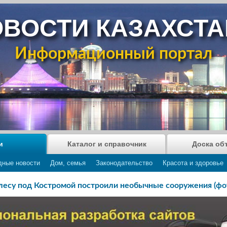
ВОСТИ КАЗАХСТ
Информационный портал
и
Каталог и справочник
Доска об
дные новости
Дом, семья
Законодательство
Красота и здоровье
лесу под Костромой построили необычные сооружения (фо