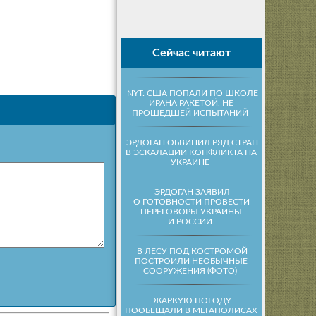
Сейчас читают
NYT: США ПОПАЛИ ПО ШКОЛЕ
ИРАНА РАКЕТОЙ, НЕ
ПРОШЕДШЕЙ ИСПЫТАНИЙ
ЭРДОГАН ОБВИНИЛ РЯД СТРАН
В ЭСКАЛАЦИИ КОНФЛИКТА НА
УКРАИНЕ
ЭРДОГАН ЗАЯВИЛ
О ГОТОВНОСТИ ПРОВЕСТИ
ПЕРЕГОВОРЫ УКРАИНЫ
И РОССИИ
В ЛЕСУ ПОД КОСТРОМОЙ
ПОСТРОИЛИ НЕОБЫЧНЫЕ
СООРУЖЕНИЯ (ФОТО)
ЖАРКУЮ ПОГОДУ
ПООБЕЩАЛИ В МЕГАПОЛИСАХ