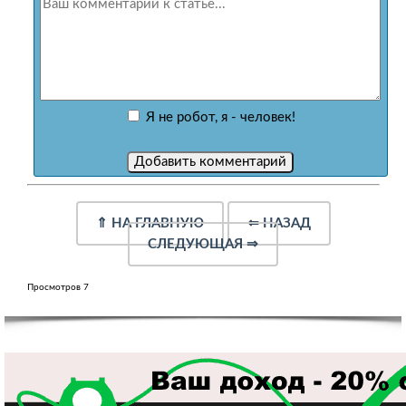
Я не робот, я - человек!
⇑
НА ГЛАВНУЮ
⇐
НАЗАД
СЛЕДУЮЩАЯ
⇒
Просмотров 7