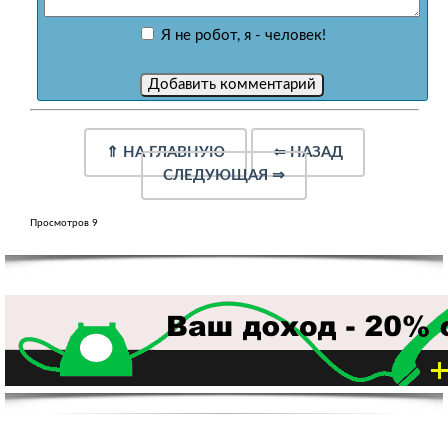
Я не робот, я - человек!
⇑
НА ГЛАВНУЮ
⇐
НАЗАД
СЛЕДУЮЩАЯ
⇒
Просмотров 9