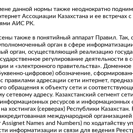
мене данной нормы также неоднократно подним
тернет Ассоциации Казахстана и ее встречах с
ями АИС РК.
ены также в понятийный аппарат Правил. Так, 
уполномоченный орган в сфере информатизаци
ый орган, осуществляющий реализацию госуда
осударственное регулирование деятельности в 
ии и «электронного правительства». Доменное
буквенно-цифровое) обозначение, сформированн
 с правилами адресации сети интернет, предна
го обращения к объекту сети и соответствующ
у сетевому адресу. Казахстанский сегмент сет
 информационных ресурсов и информационных 
а хостингах (серверах) Республики Казахстан.
 аккредитованная международной организацией 
or Assignet Names and Numbers) по ходатайству 
асти информатизации и связи для ведения Реес