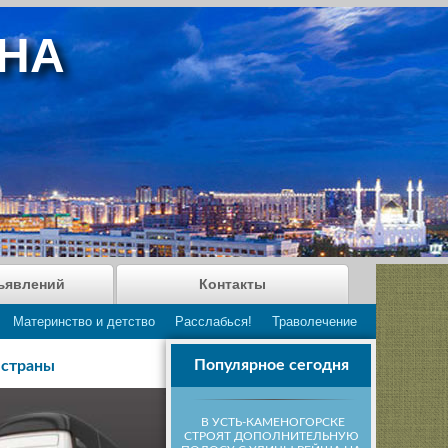
АНА
ъявлений
Контакты
Материнство и детство
Расслабься!
Траволечение
Популярное сегодня
 страны
В УСТЬ-КАМЕНОГОРСКЕ
СТРОЯТ ДОПОЛНИТЕЛЬНУЮ