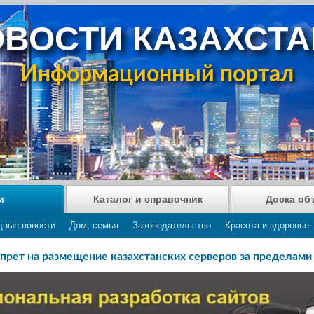
ВОСТИ КАЗАХСТ
Информационный портал
и
Каталог и справочник
Доска об
дные новости
Дом, семья
Законодательство
Красота и здоровье
апрет на размещение казахстанских серверов за пределами