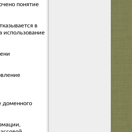
ючено понятие
тказывается в
на использование
мени
овление
е доменного
рмации,
массовой