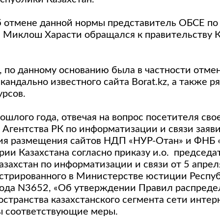
б отмене данной нормы представитель ОБСЕ по
Миклош Харасти обращался к правительству К
, по данному основанию была в частности отме
кандально известного сайта Borat.kz, а также р
урсов.
ошлого года, отвечая на вопрос посетителя свое
Агентства РК по информатизации и связи заяви
я размещения сайтов НДП «НУР-Отан» и ФНБ 
рии Казахстана согласно приказу и.о. председа
азахстан по информатизации и связи от 5 апрел
истрированного в Министерстве юстиции Респу
года N3652, «Об утверждении Правил распреде
остранства казахстанского сегмента сети интер
ы соответствующие меры.