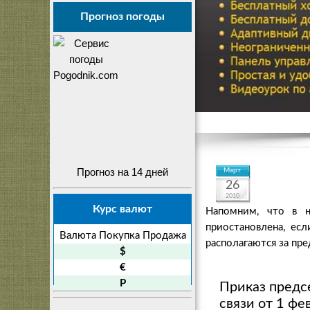
Прогноз погоды
Прогноз на 14 дней
Март
26
2010
Курс валют
Напомним, что в н
приостановлена, ес
Валюта
Покупка
Продажа
располагаются за пр
$
€
P
Приказ предс
связи от 1 ф