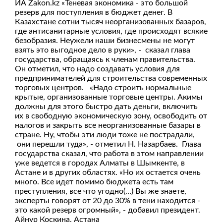
ИА Zakon.kz «Теневая экономика - это большой
резерв для поступления в бюджет денег. В
Казахстане сотни тысяч неорганизованных базаров,
где антисанитарные условия, где происходят всякие
безобразия. Неужели наши бизнесмены не могут
взять это выгодное дело в руки», - сказал глава
государства, обращаясь к членам правительства.
Он отметил, что надо создавать условия для
предпринимателей для строительства современных
торговых центров. «Надо строить нормальные
крытые, организованные торговые центры. Акимы
должны для этого быстро дать деньги, включить
их в свободную экономическую зону, освободить от
налогов и закрыть все неорганизованные базары в
стране. Ну, чтобы эти люди тоже не пострадали,
они перешли туда», - отметил Н. Назарбаев. Глава
государства сказал, что работа в этом направлении
уже ведется в городах Алматы в Шымкенте, в
Астане и в других областях. «Но их остается очень
много. Все идет помимо бюджета есть там
преступления, все что угодно(…) Вы же знаете,
эксперты говорят от 20 до 30% в тени находится -
это какой резерв огромный», - добавил президент.
Айнур Коскина, Астана