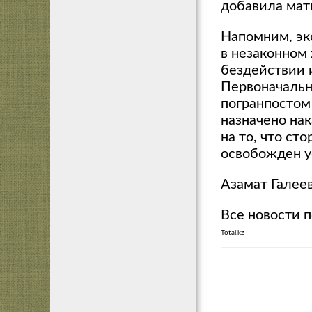
добавила мат
Напомним, эк
в незаконном
бездействии 
Первоначальн
погранпостом
назначено нак
на то, что ст
освобожден у
Азамат Галее
Все новости 
Total.kz