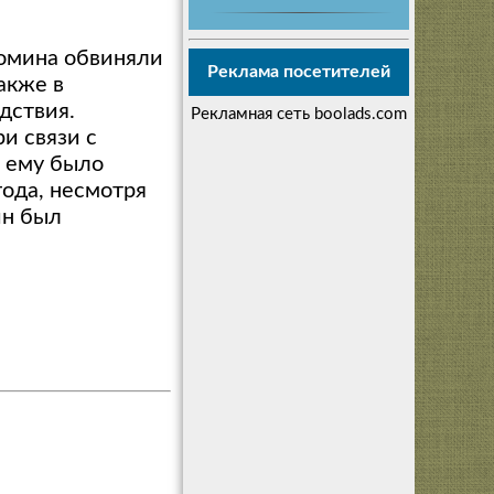
Фомина обвиняли
Реклама посетителей
акже в
дствия.
Рекламная сеть boolads.com
и связи с
, ему было
года, несмотря
ин был