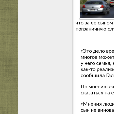
что за ее сыном
пограничную слу
«Это дело вре
многое может
у него семья,
как-то реализ
сообщила Гал
По мнению ж
сказаться на 
«Мнения люде
сын не винова