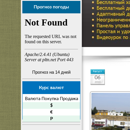
Прогноз погоды
Прогноз на 14 дней
Август
06
2013
Курс валют
Валюта
Покупка
Продажа
$
€
P