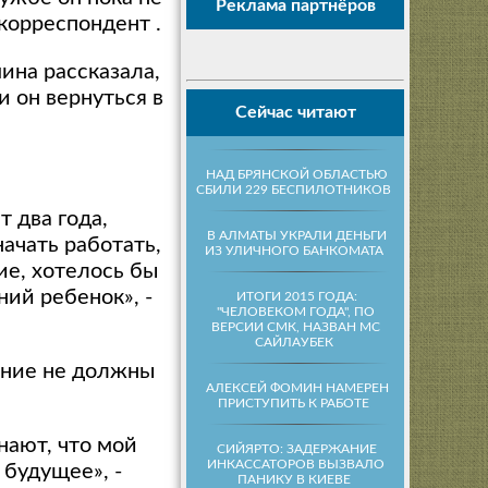
Реклама партнёров
корреспондент .
ина рассказала,
и он вернуться в
Сейчас читают
НАД БРЯНСКОЙ ОБЛАСТЬЮ
СБИЛИ 229 БЕСПИЛОТНИКОВ
т два года,
В АЛМАТЫ УКРАЛИ ДЕНЬГИ
ачать работать,
ИЗ УЛИЧНОГО БАНКОМАТА
ие, хотелось бы
ний ребенок», -
ИТОГИ 2015 ГОДА:
"ЧЕЛОВЕКОМ ГОДА", ПО
ВЕРСИИ СМК, НАЗВАН MC
САЙЛАУБЕК
ние не должны
АЛЕКСЕЙ ФОМИН НАМЕРЕН
ПРИСТУПИТЬ К РАБОТЕ
нают, что мой
СИЙЯРТО: ЗАДЕРЖАНИЕ
ИНКАССАТОРОВ ВЫЗВАЛО
 будущее», -
ПАНИКУ В КИЕВЕ