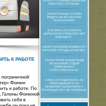
ПОЛОСУ С УЛИЦЫ РЕЙША НА
ПРОСПЕКТ САТПАЕВА
КАЗАХСТАНЦЫ ГОТОВЫ
ВИДЕТЬ ИИ ВО МНОГИХ
ТЕХНОЛОГИЯХ
В АСТАНЕ СОСТОЯЛАСЬ
ЦЕРЕМОНИЯ ОТКРЫТИЯ "ИГР
БУДУЩЕГО"
СВОЙ ТОМОГРАФ ПОЯВИЛСЯ У
ЖИТЕЛЕЙ ГОРОДА АЛТАЙ ВКО
ИТЬ К РАБОТЕ
НА БУХТАРМЕ ВЛАДЕЛЬЦЕВ
НЕСКОЛЬКИХ СУДОВ
ПРИВЛЕКЛИ К
ОТВЕТСТВЕННОСТИ
 пограничной
В ВКО ОСУЖДЕННОГО, НЕ
ктер» Фомин
ПРИХОДИВШЕГО НА
ПРОВЕРКИ, ВЫЧИСЛИЛИ С
ить к работе. По
ПОМОЩЬЮ ЕГО ЖЕ ТЕЛЕФОНА
, Галины Фоминой,
вать себя в
ужбе он пока не