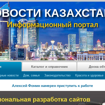
ВОСТИ КАЗАХСТ
Информационный портал
и
Каталог и справочник
Доска об
дные новости
Дом, семья
Законодательство
Красота и здоровье
Алексей Фомин намерен приступить к работе