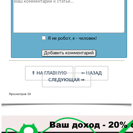
Я не робот, я - человек!
⇑
НА ГЛАВНУЮ
⇐
НАЗАД
СЛЕДУЮЩАЯ
⇒
Просмотров 10