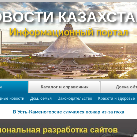
ВОСТИ КАЗАХСТ
Информационный портал
и
Каталог и справочник
Доска об
дные новости
Дом, семья
Законодательство
Красота и здоровье
В Усть-Каменогорске случился пожар из-за пуха