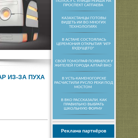
ПОЛОСУ С УЛИЦЫ РЕЙША НА
ПРОСПЕКТ САТПАЕВА
КАЗАХСТАНЦЫ ГОТОВЫ
ВИДЕТЬ ИИ ВО МНОГИХ
ТЕХНОЛОГИЯХ
В АСТАНЕ СОСТОЯЛАСЬ
ЦЕРЕМОНИЯ ОТКРЫТИЯ "ИГР
БУДУЩЕГО"
СВОЙ ТОМОГРАФ ПОЯВИЛСЯ У
ЖИТЕЛЕЙ ГОРОДА АЛТАЙ ВКО
Р ИЗ-ЗА ПУХА
В УСТЬ-КАМЕНОГОРСКЕ
РАСЧИСТИЛИ РУСЛО РЕКИ ПОД
МОСТОМ
В ВКО РАССКАЗАЛИ, КАК
ПРАВИЛЬНО ВЫБРАТЬ
ШКОЛЬНУЮ ФОРМУ
Реклама партнёров