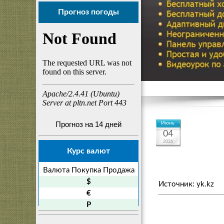
Прогноз погоды
Прогноз на 14 дней
Июнь
04
2026
Курс валют
Валюта
Покупка
Продажа
$
Источник: yk.kz
€
P