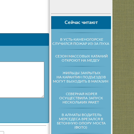
Сейчас читают
В УСТЬ-КАМЕНОГОРСКЕ
СЛУЧИЛСЯ ПОЖАР ИЗ-ЗА ПУХА
СЕЗОН МАССОВЫХ КАТАНИЙ
ОТКРОЮТ НА МЕДЕУ
ЖИЛЬЦЫ ЗАКРЫТЫХ
НА КАРАНТИН ПОДЪЕЗДОВ
МОГУТ ВЫХОДИТЬ В МАГАЗИН
СЕВЕРНАЯ КОРЕЯ
ОСУЩЕСТВИЛА ЗАПУСК
НЕСКОЛЬКИХ РАКЕТ
В АЛМАТЫ ВОДИТЕЛЬ
МЕРСЕДЕСА ВРЕЗАЛСЯ В
БЕТОННУЮ ОПОРУ МОСТА
(ФОТО)