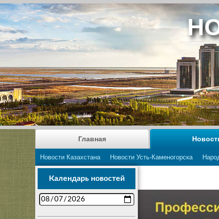
НО
Главная
Новост
Новости Казахстана
Новости Усть-Каменогорска
Наро
Календарь новостей