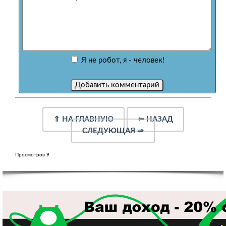
Я не робот, я - человек!
⇑
НА ГЛАВНУЮ
⇐
НАЗАД
СЛЕДУЮЩАЯ
⇒
Просмотров 9