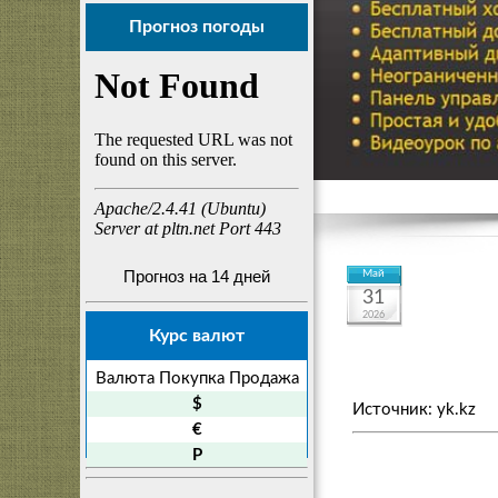
Прогноз погоды
Прогноз на 14 дней
Май
31
2026
Курс валют
Валюта
Покупка
Продажа
$
Источник: yk.kz
€
P