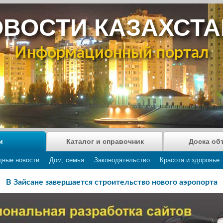
ВОСТИ КАЗАХСТ
Информационный портал
и
Каталог и справочник
Доска об
дные новости
Дом, семья
Законодательство
Красота и здоровье
В Зайсане завершается строительство нового аэропорта