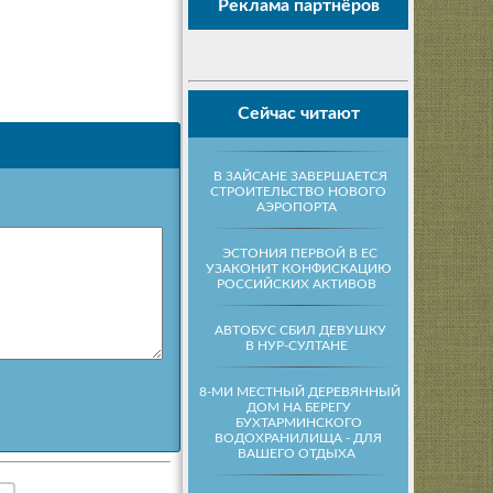
Реклама партнёров
Сейчас читают
В ЗАЙСАНЕ ЗАВЕРШАЕТСЯ
СТРОИТЕЛЬСТВО НОВОГО
АЭРОПОРТА
ЭСТОНИЯ ПЕРВОЙ В ЕС
УЗАКОНИТ КОНФИСКАЦИЮ
РОССИЙСКИХ АКТИВОВ
АВТОБУС СБИЛ ДЕВУШКУ
В НУР-СУЛТАНЕ
8-МИ МЕСТНЫЙ ДЕРЕВЯННЫЙ
ДОМ НА БЕРЕГУ
БУХТАРМИНСКОГО
ВОДОХРАНИЛИЩА - ДЛЯ
ВАШЕГО ОТДЫХА