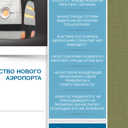
ПОЛОСУ С УЛИЦЫ РЕЙША НА
ПРОСПЕКТ САТПАЕВА
КАЗАХСТАНЦЫ ГОТОВЫ
ВИДЕТЬ ИИ ВО МНОГИХ
ТЕХНОЛОГИЯХ
В АСТАНЕ СОСТОЯЛАСЬ
ЦЕРЕМОНИЯ ОТКРЫТИЯ "ИГР
БУДУЩЕГО"
СВОЙ ТОМОГРАФ ПОЯВИЛСЯ У
ЖИТЕЛЕЙ ГОРОДА АЛТАЙ ВКО
ЬСТВО НОВОГО
НА БУХТАРМЕ ВЛАДЕЛЬЦЕВ
НЕСКОЛЬКИХ СУДОВ
АЭРОПОРТА
ПРИВЛЕКЛИ К
ОТВЕТСТВЕННОСТИ
В ВКО ОСУЖДЕННОГО, НЕ
ПРИХОДИВШЕГО НА
ПРОВЕРКИ, ВЫЧИСЛИЛИ С
ПОМОЩЬЮ ЕГО ЖЕ ТЕЛЕФОНА