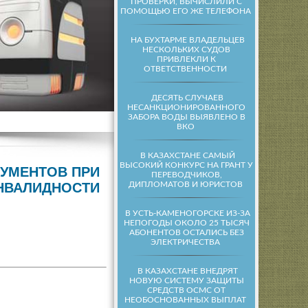
ПРОВЕРКИ, ВЫЧИСЛИЛИ С
ПОМОЩЬЮ ЕГО ЖЕ ТЕЛЕФОНА
НА БУХТАРМЕ ВЛАДЕЛЬЦЕВ
НЕСКОЛЬКИХ СУДОВ
ПРИВЛЕКЛИ К
ОТВЕТСТВЕННОСТИ
ДЕСЯТЬ СЛУЧАЕВ
НЕСАНКЦИОНИРОВАННОГО
ЗАБОРА ВОДЫ ВЫЯВЛЕНО В
ВКО
В КАЗАХСТАНЕ САМЫЙ
ВЫСОКИЙ КОНКУРС НА ГРАНТ У
КУМЕНТОВ ПРИ
ПЕРЕВОДЧИКОВ,
ДИПЛОМАТОВ И ЮРИСТОВ
НВАЛИДНОСТИ
В УСТЬ-КАМЕНОГОРСКЕ ИЗ-ЗА
НЕПОГОДЫ ОКОЛО 25 ТЫСЯЧ
АБОНЕНТОВ ОСТАЛИСЬ БЕЗ
ЭЛЕКТРИЧЕСТВА
В КАЗАХСТАНЕ ВНЕДРЯТ
НОВУЮ СИСТЕМУ ЗАЩИТЫ
СРЕДСТВ ОСМС ОТ
НЕОБОСНОВАННЫХ ВЫПЛАТ