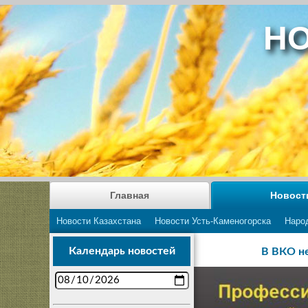
НО
Главная
Новост
Новости Казахстана
Новости Усть-Каменогорска
Наро
Календарь новостей
В ВКО н