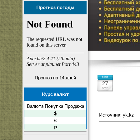
Прогноз погоды
Прогноз на 14 дней
Май
27
2026
Курс валют
Валюта
Покупка
Продажа
$
Источник: yk.kz
€
P