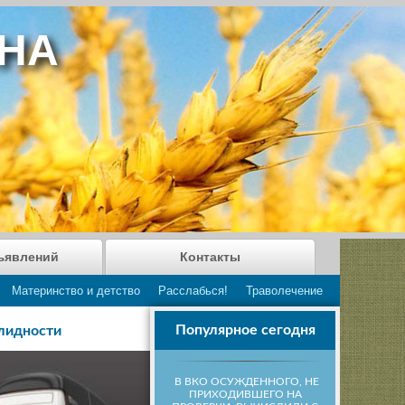
АНА
ъявлений
Контакты
Материнство и детство
Расслабься!
Траволечение
Популярное сегодня
лидности
В ВКО ОСУЖДЕННОГО, НЕ
ПРИХОДИВШЕГО НА