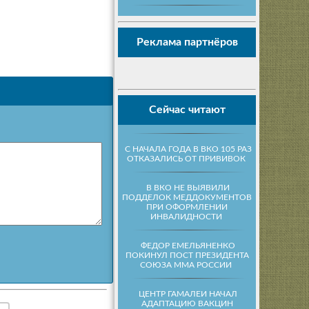
Реклама партнёров
Сейчас читают
С НАЧАЛА ГОДА В ВКО 105 РАЗ
ОТКАЗАЛИСЬ ОТ ПРИВИВОК
В ВКО НЕ ВЫЯВИЛИ
ПОДДЕЛОК МЕДДОКУМЕНТОВ
ПРИ ОФОРМЛЕНИИ
ИНВАЛИДНОСТИ
ФЕДОР ЕМЕЛЬЯНЕНКО
ПОКИНУЛ ПОСТ ПРЕЗИДЕНТА
СОЮЗА ММА РОССИИ
ЦЕНТР ГАМАЛЕИ НАЧАЛ
АДАПТАЦИЮ ВАКЦИН