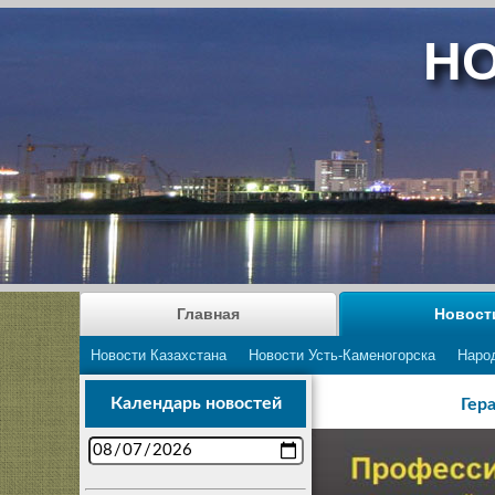
НО
Главная
Новост
Новости Казахстана
Новости Усть-Каменогорска
Наро
Календарь новостей
Гер