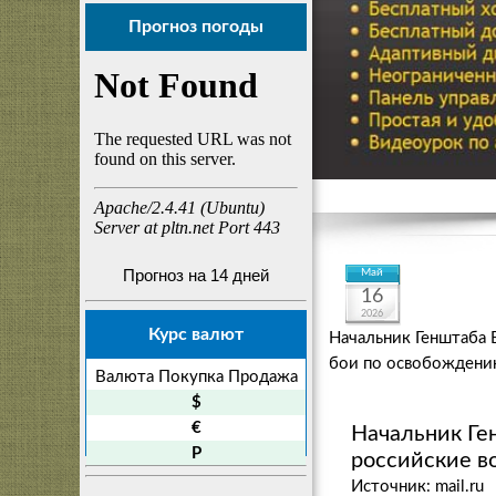
Прогноз погоды
Прогноз на 14 дней
Май
16
2026
Курс валют
Начальник Генштаба 
бои по освобождени
Валюта
Покупка
Продажа
$
€
Начальник Ге
P
российские в
Источник: mail.ru