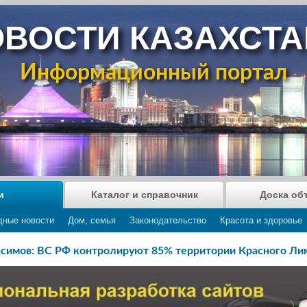
ВОСТИ КАЗАХСТ
Информационный портал
и
Каталог и справочник
Доска об
дные новости
Дом, семья
Законодательство
Красота и здоровье
асимов: ВС РФ контролируют 85% территории Красного Ли