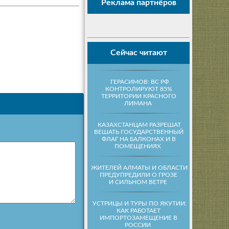
Реклама партнёров
Сейчас читают
ГЕРАСИМОВ: ВС РФ
КОНТРОЛИРУЮТ 85%
ТЕРРИТОРИИ КРАСНОГО
ЛИМАНА
КАЗАХСТАНЦАМ РАЗРЕШАТ
ВЕШАТЬ ГОСУДАРСТВЕННЫЙ
ФЛАГ НА БАЛКОНАХ И В
ПОМЕЩЕНИЯХ
ЖИТЕЛЕЙ АЛМАТЫ И ОБЛАСТИ
ПРЕДУПРЕДИЛИ О ГРОЗЕ
И СИЛЬНОМ ВЕТРЕ
УСТРИЦЫ И ТУРЫ ПО ЯКУТИИ:
КАК РАБОТАЕТ
ИМПОРТОЗАМЕЩЕНИЕ В
РОССИИ