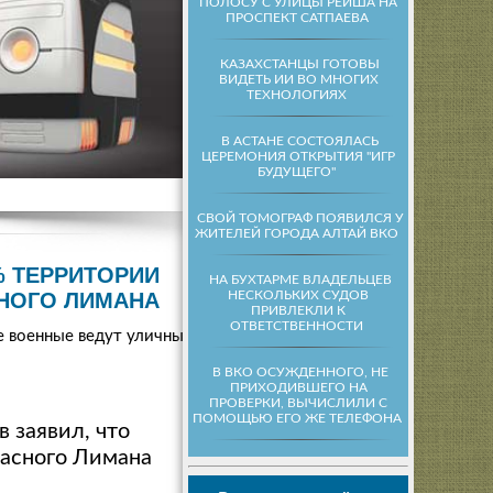
ПОЛОСУ С УЛИЦЫ РЕЙША НА
ПРОСПЕКТ САТПАЕВА
КАЗАХСТАНЦЫ ГОТОВЫ
ВИДЕТЬ ИИ ВО МНОГИХ
ТЕХНОЛОГИЯХ
В АСТАНЕ СОСТОЯЛАСЬ
ЦЕРЕМОНИЯ ОТКРЫТИЯ "ИГР
БУДУЩЕГО"
СВОЙ ТОМОГРАФ ПОЯВИЛСЯ У
ЖИТЕЛЕЙ ГОРОДА АЛТАЙ ВКО
% ТЕРРИТОРИИ
НА БУХТАРМЕ ВЛАДЕЛЬЦЕВ
НЕСКОЛЬКИХ СУДОВ
НОГО ЛИМАНА
ПРИВЛЕКЛИ К
ОТВЕТСТВЕННОСТИ
е военные ведут уличные
В ВКО ОСУЖДЕННОГО, НЕ
ПРИХОДИВШЕГО НА
ПРОВЕРКИ, ВЫЧИСЛИЛИ С
ПОМОЩЬЮ ЕГО ЖЕ ТЕЛЕФОНА
 заявил, что
расного Лимана