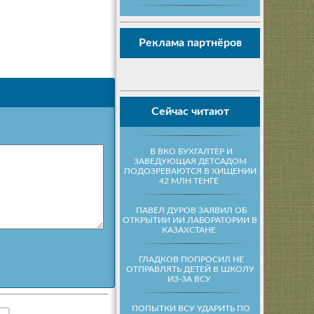
Реклама партнёров
Сейчас читают
В ВКО БУХГАЛТЕР И
ЗАВЕДУЮЩАЯ ДЕТСАДОМ
ПОДОЗРЕВАЮТСЯ В ХИЩЕНИИ
42 МЛН ТЕНГЕ
ПАВЕЛ ДУРОВ ЗАЯВИЛ ОБ
ОТКРЫТИИ ИИ ЛАБОРАТОРИИ В
КАЗАХСТАНЕ
ГЛАДКОВ ПОПРОСИЛ НЕ
ОТПРАВЛЯТЬ ДЕТЕЙ В ШКОЛУ
ИЗ-ЗА ВСУ
ПОПЫТКИ ВСУ УДАРИТЬ ПО