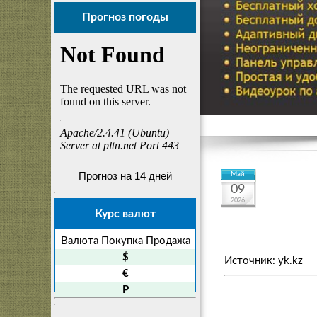
Прогноз погоды
Прогноз на 14 дней
Май
09
2026
Курс валют
Валюта
Покупка
Продажа
$
Источник: yk.kz
€
P