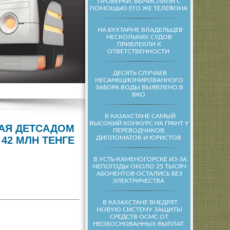
ПРОВЕРКИ, ВЫЧИСЛИЛИ С
ПОМОЩЬЮ ЕГО ЖЕ ТЕЛЕФОНА
НА БУХТАРМЕ ВЛАДЕЛЬЦЕВ
НЕСКОЛЬКИХ СУДОВ
ПРИВЛЕКЛИ К
ОТВЕТСТВЕННОСТИ
ДЕСЯТЬ СЛУЧАЕВ
НЕСАНКЦИОНИРОВАННОГО
ЗАБОРА ВОДЫ ВЫЯВЛЕНО В
ВКО
В КАЗАХСТАНЕ САМЫЙ
ВЫСОКИЙ КОНКУРС НА ГРАНТ У
ЩАЯ ДЕТСАДОМ
ПЕРЕВОДЧИКОВ,
ДИПЛОМАТОВ И ЮРИСТОВ
42 МЛН ТЕНГЕ
В УСТЬ-КАМЕНОГОРСКЕ ИЗ-ЗА
НЕПОГОДЫ ОКОЛО 25 ТЫСЯЧ
АБОНЕНТОВ ОСТАЛИСЬ БЕЗ
ЭЛЕКТРИЧЕСТВА
В КАЗАХСТАНЕ ВНЕДРЯТ
НОВУЮ СИСТЕМУ ЗАЩИТЫ
СРЕДСТВ ОСМС ОТ
НЕОБОСНОВАННЫХ ВЫПЛАТ