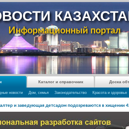
ВОСТИ КАЗАХСТ
Информационный портал
и
Каталог и справочник
Доска об
дные новости
Дом, семья
Законодательство
Красота и здоровье
алтер и заведующая детсадом подозреваются в хищении 4