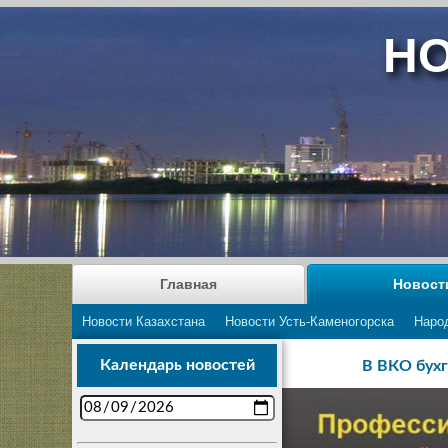
НО
Главная
Новост
Новости Казахстана
Новости Усть-Каменогорска
Наро
Календарь новостей
В ВКО бухг