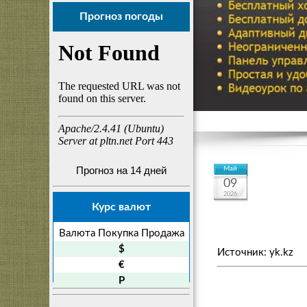
Прогноз погоды
Прогноз на 14 дней
Май
09
2026
Курс валют
Валюта
Покупка
Продажа
$
Источник: yk.kz
€
P