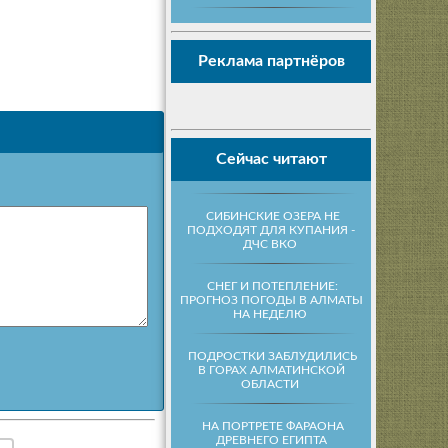
Реклама партнёров
Сейчас читают
СИБИНСКИЕ ОЗЕРА НЕ
ПОДХОДЯТ ДЛЯ КУПАНИЯ -
ДЧС ВКО
СНЕГ И ПОТЕПЛЕНИЕ:
ПРОГНОЗ ПОГОДЫ В АЛМАТЫ
НА НЕДЕЛЮ
ПОДРОСТКИ ЗАБЛУДИЛИСЬ
В ГОРАХ АЛМАТИНСКОЙ
ОБЛАСТИ
НА ПОРТРЕТЕ ФАРАОНА
ДРЕВНЕГО ЕГИПТА