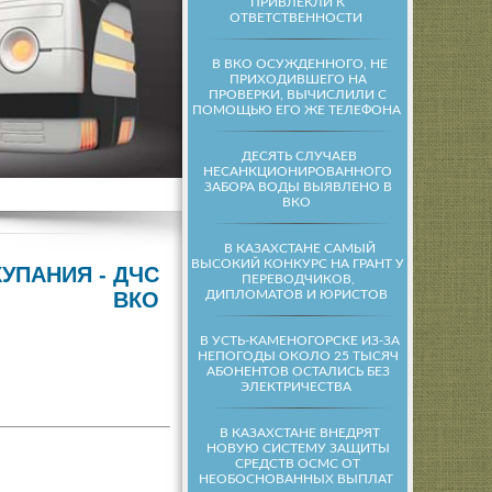
ПРИВЛЕКЛИ К
ОТВЕТСТВЕННОСТИ
В ВКО ОСУЖДЕННОГО, НЕ
ПРИХОДИВШЕГО НА
ПРОВЕРКИ, ВЫЧИСЛИЛИ С
ПОМОЩЬЮ ЕГО ЖЕ ТЕЛЕФОНА
ДЕСЯТЬ СЛУЧАЕВ
НЕСАНКЦИОНИРОВАННОГО
ЗАБОРА ВОДЫ ВЫЯВЛЕНО В
ВКО
В КАЗАХСТАНЕ САМЫЙ
ВЫСОКИЙ КОНКУРС НА ГРАНТ У
УПАНИЯ - ДЧС
ПЕРЕВОДЧИКОВ,
ДИПЛОМАТОВ И ЮРИСТОВ
ВКО
В УСТЬ-КАМЕНОГОРСКЕ ИЗ-ЗА
НЕПОГОДЫ ОКОЛО 25 ТЫСЯЧ
АБОНЕНТОВ ОСТАЛИСЬ БЕЗ
ЭЛЕКТРИЧЕСТВА
В КАЗАХСТАНЕ ВНЕДРЯТ
НОВУЮ СИСТЕМУ ЗАЩИТЫ
СРЕДСТВ ОСМС ОТ
НЕОБОСНОВАННЫХ ВЫПЛАТ