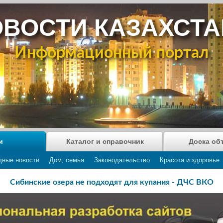
ВОСТИ КАЗАХСТ
Информационный портал
и
Каталог и справочник
Доска об
дные новости
Дом, семья
Законодательство
Красота и здоровье
Сибинские озера не подходят для купания - ДЧС ВКО