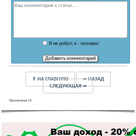
Я не робот, я - человек!
⇑
НА ГЛАВНУЮ
⇐
НАЗАД
СЛЕДУЮЩАЯ
⇒
Просмотров 13