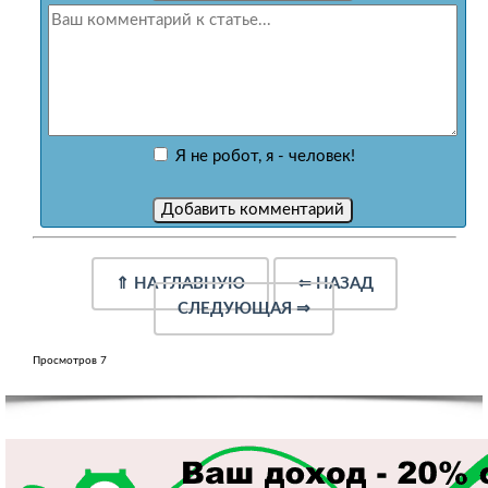
Я не робот, я - человек!
⇑
НА ГЛАВНУЮ
⇐
НАЗАД
СЛЕДУЮЩАЯ
⇒
Просмотров 7