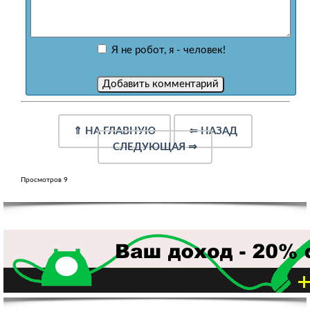
Я не робот, я - человек!
⇑
НА ГЛАВНУЮ
⇐
НАЗАД
СЛЕДУЮЩАЯ
⇒
Просмотров 9