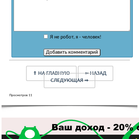
Я не робот, я - человек!
⇑
НА ГЛАВНУЮ
⇐
НАЗАД
СЛЕДУЮЩАЯ
⇒
Просмотров 11