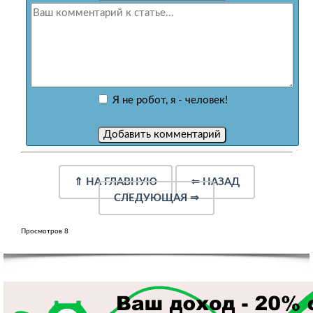
Я не робот, я - человек!
⇑
НА ГЛАВНУЮ
⇐
НАЗАД
СЛЕДУЮЩАЯ
⇒
Просмотров 8