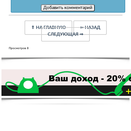
⇑
НА ГЛАВНУЮ
⇐
НАЗАД
СЛЕДУЮЩАЯ
⇒
Просмотров 8