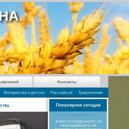
АНА
ъявлений
Контакты
Материнство и детство
Расслабься!
Траволечение
Популярное сегодня
ству
В ВКО ОСУЖДЕННОГО, НЕ
ПРИХОДИВШЕГО НА