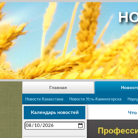
НО
Главная
Новост
Новости Казахстана
Новости Усть-Каменогорска
Наро
Календарь новостей
Что