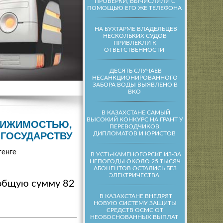
ПРОВЕРКИ, ВЫЧИСЛИЛИ С
ПОМОЩЬЮ ЕГО ЖЕ ТЕЛЕФОНА
НА БУХТАРМЕ ВЛАДЕЛЬЦЕВ
НЕСКОЛЬКИХ СУДОВ
ПРИВЛЕКЛИ К
ОТВЕТСТВЕННОСТИ
ДЕСЯТЬ СЛУЧАЕВ
НЕСАНКЦИОНИРОВАННОГО
ЗАБОРА ВОДЫ ВЫЯВЛЕНО В
ВКО
В КАЗАХСТАНЕ САМЫЙ
ВЫСОКИЙ КОНКУРС НА ГРАНТ У
ВИЖИМОСТЬЮ,
ПЕРЕВОДЧИКОВ,
ДИПЛОМАТОВ И ЮРИСТОВ
ГОСУДАРСТВУ
тенге
В УСТЬ-КАМЕНОГОРСКЕ ИЗ-ЗА
НЕПОГОДЫ ОКОЛО 25 ТЫСЯЧ
АБОНЕНТОВ ОСТАЛИСЬ БЕЗ
ЭЛЕКТРИЧЕСТВА
 общую сумму 82
В КАЗАХСТАНЕ ВНЕДРЯТ
НОВУЮ СИСТЕМУ ЗАЩИТЫ
СРЕДСТВ ОСМС ОТ
НЕОБОСНОВАННЫХ ВЫПЛАТ