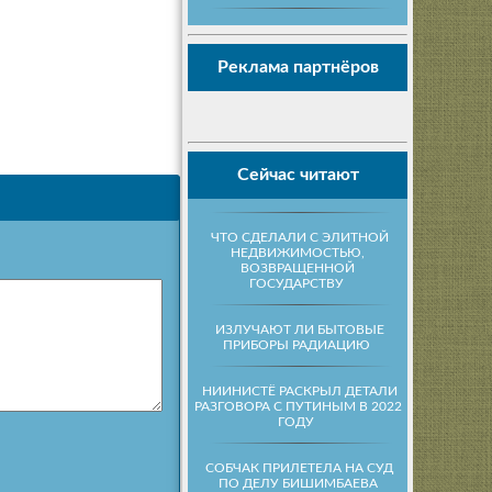
Реклама партнёров
Сейчас читают
ЧТО СДЕЛАЛИ С ЭЛИТНОЙ
НЕДВИЖИМОСТЬЮ,
ВОЗВРАЩЕННОЙ
ГОСУДАРСТВУ
ИЗЛУЧАЮТ ЛИ БЫТОВЫЕ
ПРИБОРЫ РАДИАЦИЮ
НИИНИСТЁ РАСКРЫЛ ДЕТАЛИ
РАЗГОВОРА С ПУТИНЫМ В 2022
ГОДУ
СОБЧАК ПРИЛЕТЕЛА НА СУД
ПО ДЕЛУ БИШИМБАЕВА