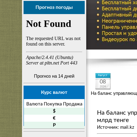
Прогноз погоды
Прогноз на 14 дней
Август
08
2024
Курс валют
На баланс управляющ
Валюта
Покупка
Продажа
$
На баланс уп
€
млрд тенге
P
Источник: mail.kz