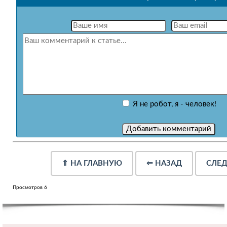
Я не робот, я - человек!
⇑
НА ГЛАВНУЮ
⇐
НАЗАД
СЛЕ
Просмотров 6