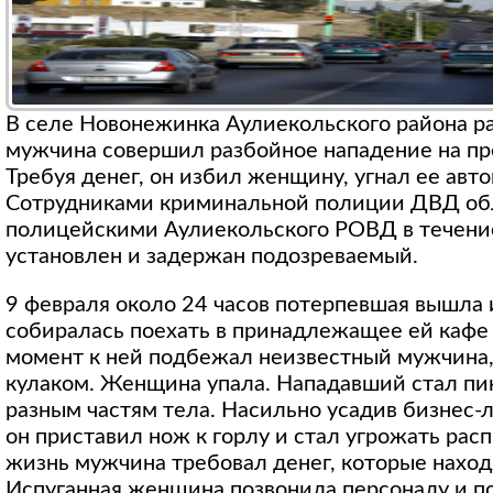
В селе Новонежинка Аулиекольского района р
мужчина совершил разбойное нападение на п
Требуя денег, он избил женщину, угнал ее авт
Сотрудниками криминальной полиции ДВД обл
полицейскими Аулиекольского РОВД в течени
установлен и задержан подозреваемый.
9 февраля около 24 часов потерпевшая вышла 
собиралась поехать в принадлежащее ей кафе 
момент к ней подбежал неизвестный мужчина,
кулаком. Женщина упала. Нападавший стал пи
разным частям тела. Насильно усадив бизнес-л
он приставил нож к горлу и стал угрожать расп
жизнь мужчина требовал денег, которые находя
Испуганная женщина позвонила персоналу и п