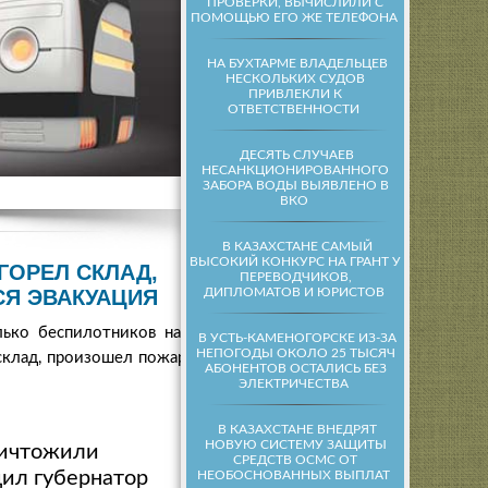
ПРОВЕРКИ, ВЫЧИСЛИЛИ С
ПОМОЩЬЮ ЕГО ЖЕ ТЕЛЕФОНА
НА БУХТАРМЕ ВЛАДЕЛЬЦЕВ
НЕСКОЛЬКИХ СУДОВ
ПРИВЛЕКЛИ К
ОТВЕТСТВЕННОСТИ
ДЕСЯТЬ СЛУЧАЕВ
НЕСАНКЦИОНИРОВАННОГО
ЗАБОРА ВОДЫ ВЫЯВЛЕНО В
ВКО
В КАЗАХСТАНЕ САМЫЙ
ВЫСОКИЙ КОНКУРС НА ГРАНТ У
ГОРЕЛ СКЛАД,
ПЕРЕВОДЧИКОВ,
ДИПЛОМАТОВ И ЮРИСТОВ
СЯ ЭВАКУАЦИЯ
ько беспилотников над
В УСТЬ-КАМЕНОГОРСКЕ ИЗ-ЗА
НЕПОГОДЫ ОКОЛО 25 ТЫСЯЧ
склад, произошел пожар.
АБОНЕНТОВ ОСТАЛИСЬ БЕЗ
ЭЛЕКТРИЧЕСТВА
В КАЗАХСТАНЕ ВНЕДРЯТ
НОВУЮ СИСТЕМУ ЗАЩИТЫ
ничтожили
СРЕДСТВ ОСМС ОТ
ил губернатор
НЕОБОСНОВАННЫХ ВЫПЛАТ