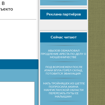
 В
бъекто
Реклама партнёров
Сейчас читают
АБЫЗОВ ОБЖАЛОВАЛ
ПРОДЛЕНИЕ АРЕСТА ПО ДЕЛУ О
МОШЕННИЧЕСТВЕ
ПОД ВОРОНЕЖЕМ ПОСЛЕ
АТАКИ БПЛА ГОРЕЛ СКЛАД,
ГОТОВИТСЯ ЭВАКУАЦИЯ
МАТЬ ТРОЙНЯШЕК ИЗ ШЕТПЕ
ПОПРОСИЛА АКИМА
МАНГИСТАУСКОЙ ОБЛАСТИ
ПЕРЕРЕЗАТЬ ПУТЫ ЕЕ
МАЛЫШАМ