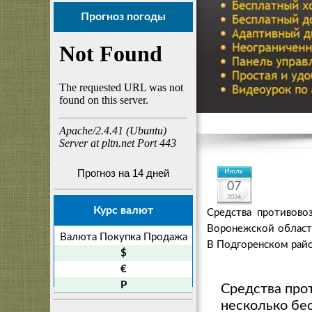
Прогноз погоды
Прогноз на 14 дней
Июль
07
2024
Курс валют
Средства противов
Воронежской область
Валюта
Покупка
Продажа
В Подгоренском райо
$
€
P
Средства про
несколько бе