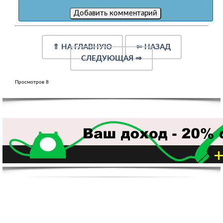
⇑
НА ГЛАВНУЮ
⇐
НАЗАД
СЛЕДУЮЩАЯ
⇒
Просмотров 8