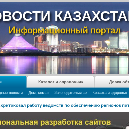
ВОСТИ КАЗАХСТ
Информационный портал
и
Каталог и справочник
Доска об
дные новости
Дом, семья
Законодательство
Красота и здоровье
критиковал работу ведомств по обеспечению регионов пи