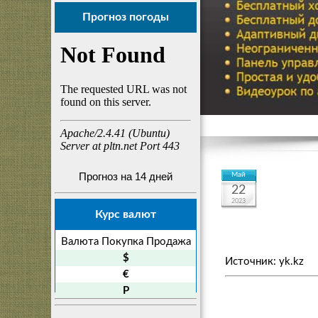
Прогноз погоды
Прогноз на 14 дней
Май
22
2023
Курс валют
Валюта
Покупка
Продажа
$
Источник: yk.kz
€
P