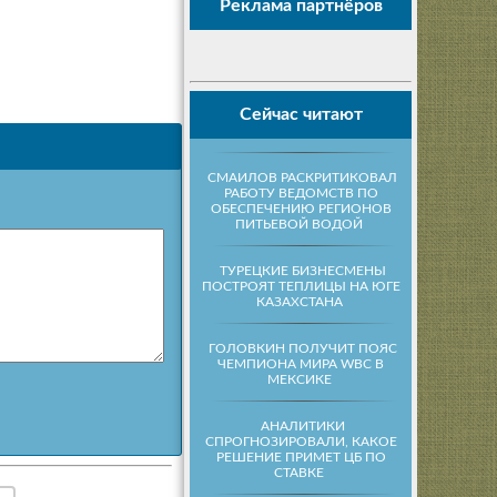
Реклама партнёров
Сейчас читают
СМАИЛОВ РАСКРИТИКОВАЛ
РАБОТУ ВЕДОМСТВ ПО
ОБЕСПЕЧЕНИЮ РЕГИОНОВ
ПИТЬЕВОЙ ВОДОЙ
ТУРЕЦКИЕ БИЗНЕСМЕНЫ
ПОСТРОЯТ ТЕПЛИЦЫ НА ЮГЕ
КАЗАХСТАНА
ГОЛОВКИН ПОЛУЧИТ ПОЯС
ЧЕМПИОНА МИРА WBC В
МЕКСИКЕ
АНАЛИТИКИ
СПРОГНОЗИРОВАЛИ, КАКОЕ
РЕШЕНИЕ ПРИМЕТ ЦБ ПО
СТАВКЕ