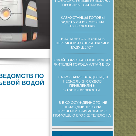
ПОЛОСУ С УЛИЦЫ РЕЙША НА
ПРОСПЕКТ САТПАЕВА
КАЗАХСТАНЦЫ ГОТОВЫ
ВИДЕТЬ ИИ ВО МНОГИХ
ТЕХНОЛОГИЯХ
В АСТАНЕ СОСТОЯЛАСЬ
ЦЕРЕМОНИЯ ОТКРЫТИЯ "ИГР
БУДУЩЕГО"
СВОЙ ТОМОГРАФ ПОЯВИЛСЯ У
ЖИТЕЛЕЙ ГОРОДА АЛТАЙ ВКО
 ВЕДОМСТВ ПО
НА БУХТАРМЕ ВЛАДЕЛЬЦЕВ
НЕСКОЛЬКИХ СУДОВ
ЬЕВОЙ ВОДОЙ
ПРИВЛЕКЛИ К
ОТВЕТСТВЕННОСТИ
В ВКО ОСУЖДЕННОГО, НЕ
ПРИХОДИВШЕГО НА
ПРОВЕРКИ, ВЫЧИСЛИЛИ С
ПОМОЩЬЮ ЕГО ЖЕ ТЕЛЕФОНА