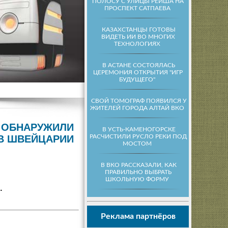
ПОЛОСУ С УЛИЦЫ РЕЙША НА
ПРОСПЕКТ САТПАЕВА
КАЗАХСТАНЦЫ ГОТОВЫ
ВИДЕТЬ ИИ ВО МНОГИХ
ТЕХНОЛОГИЯХ
В АСТАНЕ СОСТОЯЛАСЬ
ЦЕРЕМОНИЯ ОТКРЫТИЯ "ИГР
БУДУЩЕГО"
СВОЙ ТОМОГРАФ ПОЯВИЛСЯ У
ЖИТЕЛЕЙ ГОРОДА АЛТАЙ ВКО
И ОБНАРУЖИЛИ
В УСТЬ-КАМЕНОГОРСКЕ
РАСЧИСТИЛИ РУСЛО РЕКИ ПОД
В ШВЕЙЦАРИИ
МОСТОМ
В ВКО РАССКАЗАЛИ, КАК
ПРАВИЛЬНО ВЫБРАТЬ
ШКОЛЬНУЮ ФОРМУ
.
Реклама партнёров