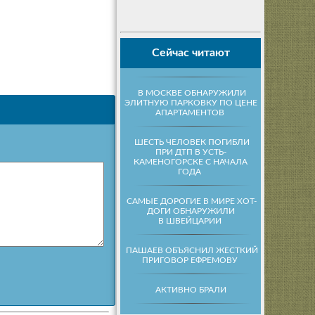
Сейчас читают
В МОСКВЕ ОБНАРУЖИЛИ
ЭЛИТНУЮ ПАРКОВКУ ПО ЦЕНЕ
АПАРТАМЕНТОВ
ШЕСТЬ ЧЕЛОВЕК ПОГИБЛИ
ПРИ ДТП В УСТЬ-
КАМЕНОГОРСКЕ С НАЧАЛА
ГОДА
САМЫЕ ДОРОГИЕ В МИРЕ ХОТ-
ДОГИ ОБНАРУЖИЛИ
В ШВЕЙЦАРИИ
ПАШАЕВ ОБЪЯСНИЛ ЖЕСТКИЙ
ПРИГОВОР ЕФРЕМОВУ
АКТИВНО БРАЛИ