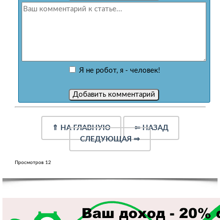
Я не робот, я - человек!
⇑
НА ГЛАВНУЮ
⇐
НАЗАД
СЛЕДУЮЩАЯ
⇒
Просмотров 12