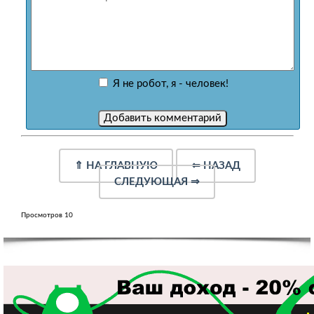
Я не робот, я - человек!
⇑
НА ГЛАВНУЮ
⇐
НАЗАД
СЛЕДУЮЩАЯ
⇒
Просмотров 10