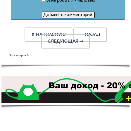
Я не робот, я - человек!
⇑
НА ГЛАВНУЮ
⇐
НАЗАД
СЛЕДУЮЩАЯ
⇒
Просмотров 8