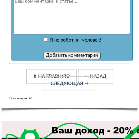
Я не робот, я - человек!
⇑
НА ГЛАВНУЮ
⇐
НАЗАД
СЛЕДУЮЩАЯ
⇒
Просмотров 20