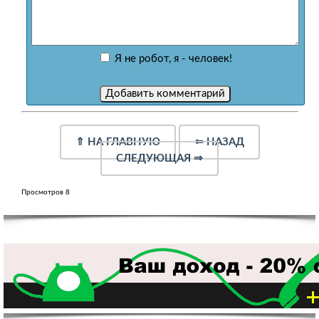
Я не робот, я - человек!
⇑
НА ГЛАВНУЮ
⇐
НАЗАД
СЛЕДУЮЩАЯ
⇒
Просмотров 8