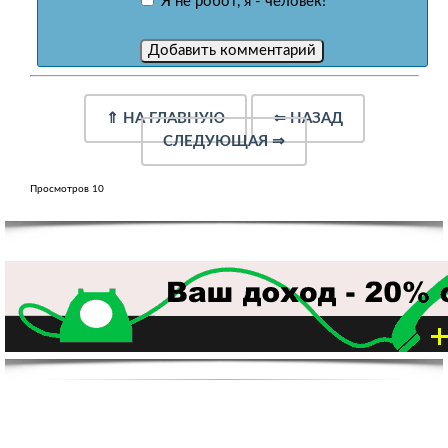
Я не робот, я - человек!
⇑
НА ГЛАВНУЮ
⇐
НАЗАД
СЛЕДУЮЩАЯ
⇒
Просмотров 10